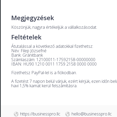
Megjegyzések
Köszönjük, nagyra értékeljük a vállalkozásodat.
Feltételek
Átutalással a következő adatokkal fizethetsz:
Név: Filep Józsefné
Bank: Gránitbank
Számlaszám: 12100011-17592158-00000000
IBAN: HU90 1210 0011 1759 2158 0000 0000
Fizethetsz PayPal-lel is a fiókodban.
A fizetést 7 napon belül várjuk, ezért kérjük, ezen időn b
havi 1,5% kamat kerül felszámításra.
https://businesspro.llc
hello@businesspro.llc