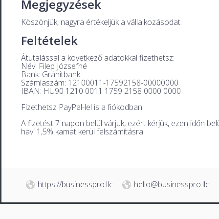
Megjegyzések
Köszönjük, nagyra értékeljük a vállalkozásodat.
Feltételek
Átutalással a következő adatokkal fizethetsz:
Név: Filep Józsefné
Bank: Gránitbank
Számlaszám: 12100011-17592158-00000000
IBAN: HU90 1210 0011 1759 2158 0000 0000
Fizethetsz PayPal-lel is a fiókodban.
A fizetést 7 napon belül várjuk, ezért kérjük, ezen időn b
havi 1,5% kamat kerül felszámításra.
https://businesspro.llc
hello@businesspro.llc