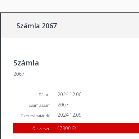
Számla 2067
Számla
2067
2024.12.06.
Dátum
2067
Számlaszám
2024.12.09.
Fizetési határidő
47900 Ft
Összesen