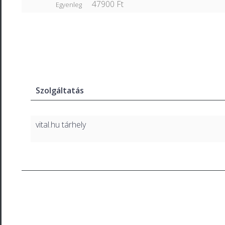
47900 Ft
Egyenleg
Szolgáltatás
vital.hu tárhely