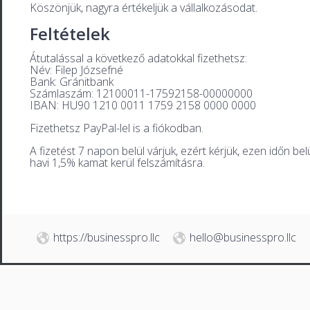
Köszönjük, nagyra értékeljük a vállalkozásodat.
Feltételek
Átutalással a következő adatokkal fizethetsz:
Név: Filep Józsefné
Bank: Gránitbank
Számlaszám: 12100011-17592158-00000000
IBAN: HU90 1210 0011 1759 2158 0000 0000
Fizethetsz PayPal-lel is a fiókodban.
A fizetést 7 napon belül várjuk, ezért kérjük, ezen időn b
havi 1,5% kamat kerül felszámításra.
https://businesspro.llc
hello@businesspro.llc