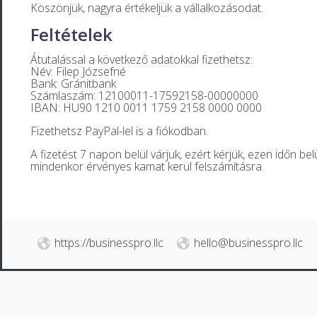
Köszönjük, nagyra értékeljük a vállalkozásodat.
Feltételek
Átutalással a következő adatokkal fizethetsz:
Név: Filep Józsefné
Bank: Gránitbank
Számlaszám: 12100011-17592158-00000000
IBAN: HU90 1210 0011 1759 2158 0000 0000
Fizethetsz PayPal-lel is a fiókodban.
A fizetést 7 napon belül várjuk, ezért kérjük, ezen időn b
mindenkor érvényes kamat kerül felszámításra.
https://businesspro.llc
hello@businesspro.llc