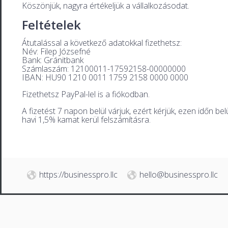
Köszönjük, nagyra értékeljük a vállalkozásodat.
Feltételek
Átutalással a következő adatokkal fizethetsz:
Név: Filep Józsefné
Bank: Gránitbank
Számlaszám: 12100011-17592158-00000000
IBAN: HU90 1210 0011 1759 2158 0000 0000
Fizethetsz PayPal-lel is a fiókodban.
A fizetést 7 napon belül várjuk, ezért kérjük, ezen időn b
havi 1,5% kamat kerül felszámításra.
https://businesspro.llc
hello@businesspro.llc